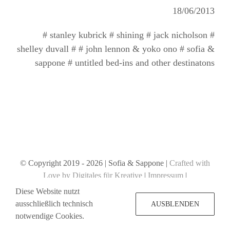
18/06/2013
# stanley kubrick # shining # jack nicholson #
shelley duvall # # john lennon & yoko ono # sofia &
sappone # untitled bed-ins and other destinatons
© Copyright 2019 -
2026 | Sofia & Sappone |
Crafted with
Love by Digitales für Kreative
|
Impressum
|
Datenschutzerklärung
Diese Website nutzt
ausschließlich technisch
AUSBLENDEN
notwendige Cookies.