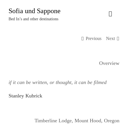
Zum
Sofia und Sappone
Inhalt
Toggle
springen
Bed In’s and other destinations
Naviga
Über uns
Previous
Next
Projekte
Overview
Events
if it can be written, or thought, it can be filmed
Termine
Stanley Kubrick
Kontakt
Login
Timberline Lodge, Mount Hood, Oregon