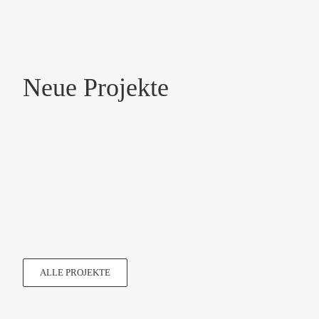
Neue Projekte
2025.10.25 Hotel Bamberger Hof Bellevue, Franken
2025.09.24 Hotel Arena Inn, Berlin Mitte
ALLE PROJEKTE