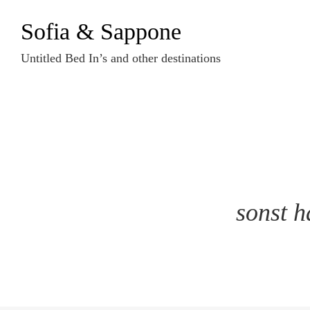
Zum
Sofia & Sappone
Inhalt
springen
Untitled Bed In’s and other destinations
sonst h