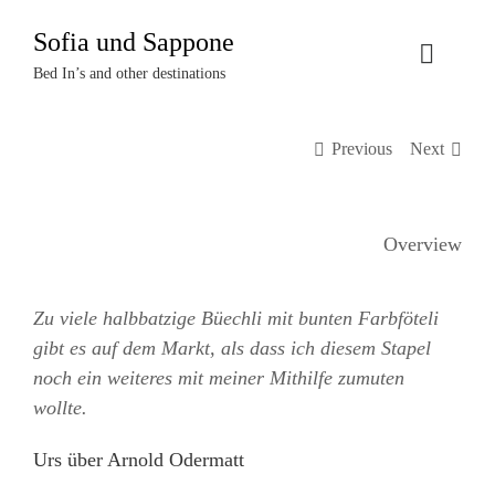
Zum
Sofia und Sappone
Inhalt
Toggle
springen
Bed In’s and other destinations
Naviga
Über uns
Previous
Next
Projekte
Overview
Events
Zu viele halbbatzige Büechli mit bunten Farbföteli
Termine
gibt es auf dem Markt, als dass ich diesem Stapel
noch ein weiteres mit meiner Mithilfe zumuten
Kontakt
wollte.
Urs über Arnold Odermatt
Login