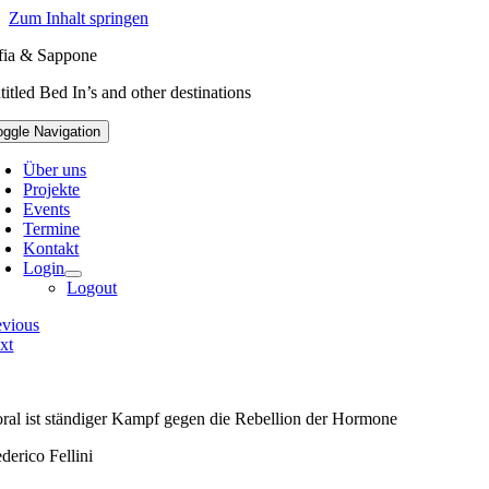
Zum Inhalt springen
fia & Sappone
titled Bed In’s and other destinations
oggle Navigation
Über uns
Projekte
Events
Termine
Kontakt
Login
Logout
evious
xt
ral ist ständiger Kampf gegen die Rebellion der Hormone
derico Fellini