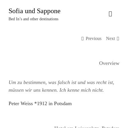
Zum
Sofia und Sappone
Inhalt
Toggle
springen
Bed In’s and other destinations
Naviga
Über uns
Previous
Next
Projekte
Overview
Events
Um zu bestimmen, was falsch ist und was recht ist,
Termine
müssen wir uns kennen. Ich kenne mich nicht.
Kontakt
Peter Weiss *1912 in Potsdam
Login