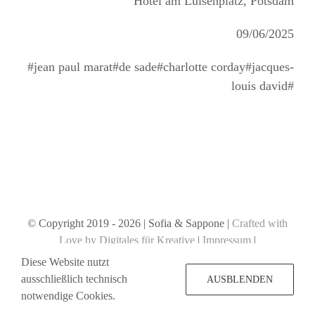
Hotel am Luisenplatz, Potsdam
09/06/2025
#jean paul marat#de sade#charlotte corday#jacques-
louis david#
© Copyright 2019 -
2026 | Sofia & Sappone |
Crafted with
Love by Digitales für Kreative
|
Impressum
|
Datenschutzerklärung
Diese Website nutzt
ausschließlich technisch
AUSBLENDEN
notwendige Cookies.