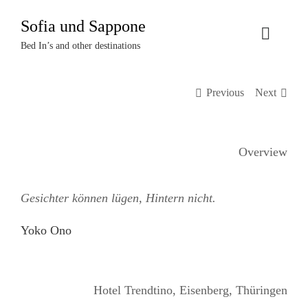
Zum
Sofia und Sappone
Inhalt
Toggle
springen
Bed In’s and other destinations
Naviga
Über uns
Previous
Next
Projekte
Overview
Events
Gesichter können lügen, Hintern nicht.
Termine
Yoko Ono
Kontakt
Login
Hotel Trendtino, Eisenberg, Thüringen