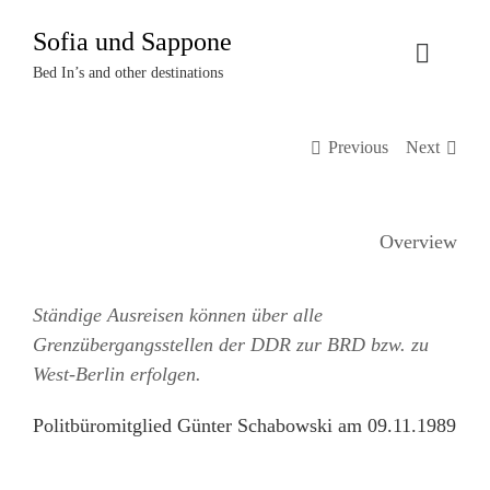
Zum
Sofia und Sappone
Inhalt
Toggle
springen
Bed In’s and other destinations
Naviga
Über uns
Previous
Next
Projekte
Overview
Events
Ständige Ausreisen können über alle
Termine
Grenzübergangsstellen der DDR zur BRD bzw. zu
West-Berlin erfolgen.
Kontakt
Politbüromitglied Günter Schabowski am 09.11.1989
Login