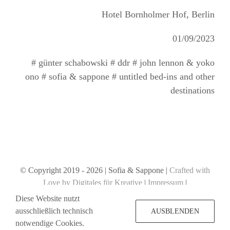
Hotel Bornholmer Hof, Berlin
01/09/2023
# günter schabowski # ddr # john lennon & yoko
ono # sofia & sappone # untitled bed-ins and other
destinations
© Copyright 2019 -
2026 | Sofia & Sappone |
Crafted with
Love by Digitales für Kreative
|
Impressum
|
Datenschutzerklärung
Diese Website nutzt
ausschließlich technisch
AUSBLENDEN
notwendige Cookies.