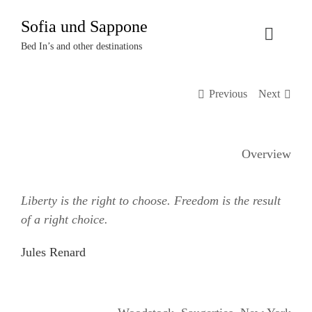
Zum
Sofia und Sappone
Inhalt
Toggle
springen
Bed In’s and other destinations
Naviga
Über uns
Previous
Next
Projekte
Overview
Events
Liberty is the right to choose. Freedom is the result
Termine
of a right choice.
Kontakt
Jules Renard
Login