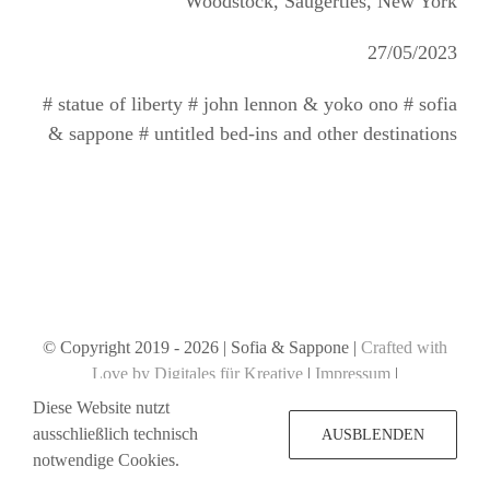
Woodstock, Saugerties, New York
27/05/2023
# statue of liberty # john lennon & yoko ono # sofia
& sappone # untitled bed-ins and other destinations
© Copyright 2019 -
2026 | Sofia & Sappone |
Crafted with
Love by Digitales für Kreative
|
Impressum
|
Datenschutzerklärung
Diese Website nutzt
ausschließlich technisch
AUSBLENDEN
notwendige Cookies.