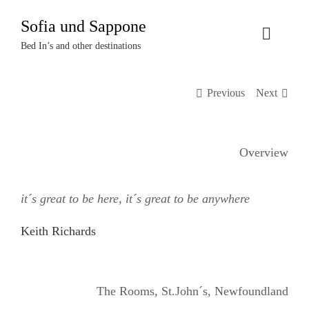
Zum
Sofia und Sappone
Inhalt
Toggle
springen
Bed In’s and other destinations
Naviga
Über uns
Previous
Next
Projekte
Overview
Events
it´s great to be here, it´s great to be anywhere
Termine
Keith Richards
Kontakt
Login
The Rooms, St.John´s, Newfoundland