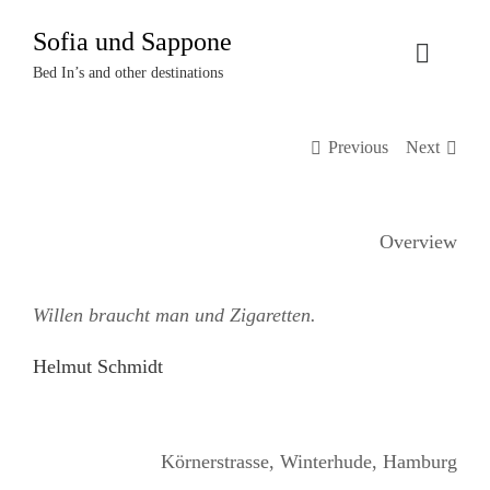
Zum
Sofia und Sappone
Inhalt
Toggle
springen
Bed In’s and other destinations
Naviga
Über uns
Previous
Next
Projekte
Overview
Events
Willen braucht man und Zigaretten.
Termine
Helmut Schmidt
Kontakt
Login
Körnerstrasse, Winterhude, Hamburg