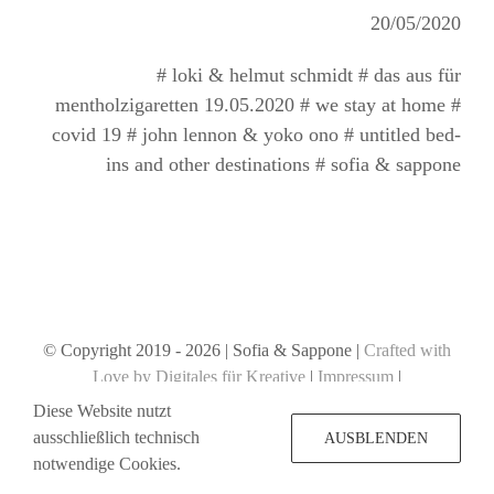
20/05/2020
# loki & helmut schmidt # das aus für
mentholzigaretten 19.05.2020 # we stay at home #
covid 19 # john lennon & yoko ono # untitled bed-
ins and other destinations # sofia & sappone
© Copyright 2019 -
2026 | Sofia & Sappone |
Crafted with
Love by Digitales für Kreative
|
Impressum
|
Datenschutzerklärung
Diese Website nutzt
ausschließlich technisch
AUSBLENDEN
notwendige Cookies.