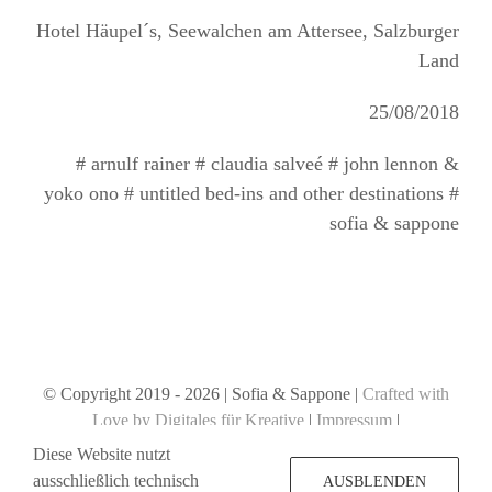
Hotel Häupel´s, Seewalchen am Attersee, Salzburger
Land
25/08/2018
# arnulf rainer # claudia salveé # john lennon &
yoko ono # untitled bed-ins and other destinations #
sofia & sappone
© Copyright 2019 -
2026 | Sofia & Sappone |
Crafted with
Love by Digitales für Kreative
|
Impressum
|
Datenschutzerklärung
Diese Website nutzt
ausschließlich technisch
AUSBLENDEN