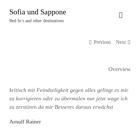
Zum
Sofia und Sappone
Inhalt
Toggle
springen
Bed In’s and other destinations
Naviga
Über uns
Previous
Next
Projekte
Overview
Events
kritisch mit Feindseligkeit gegen alles gelingt es mir
Termine
zu korrigieren oder zu übermalen nur jetzt wage ich
zu zerstören da mir Besseres daraus erwächst
Kontakt
Arnulf Rainer
Login