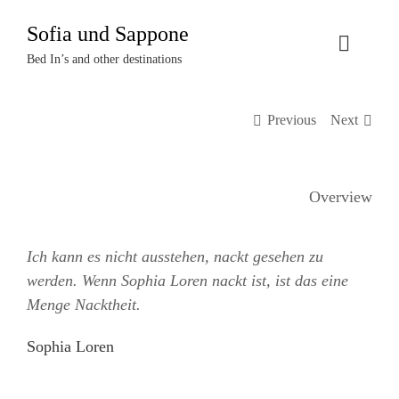
Zum
Sofia und Sappone
Inhalt
Toggle
springen
Bed In’s and other destinations
Naviga
Über uns
Previous
Next
Projekte
Overview
Events
Ich kann es nicht ausstehen, nackt gesehen zu
Termine
werden. Wenn Sophia Loren nackt ist, ist das eine
Menge Nacktheit.
Kontakt
Sophia Loren
Login