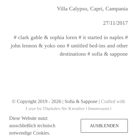
Villa Calypso, Capri, Campania
27/11/2017
# clark gable & sophia loren # it started in naples #
john lennon & yoko ono # untitled bed-ins and other
destinations # sofia & sappone
© Copyright 2019 -
2026 | Sofia & Sappone |
Crafted with
Love by Digitales für Kreative
|
Impressum
|
Datenschutzerklärung
Diese Website nutzt
ausschließlich technisch
AUSBLENDEN
notwendige Cookies.