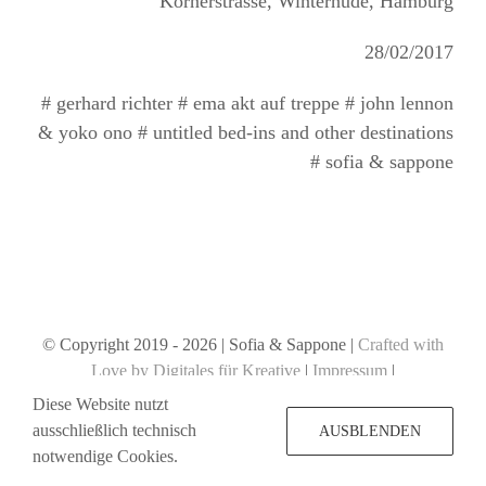
Körnerstrasse, Winterhude, Hamburg
28/02/2017
# gerhard richter # ema akt auf treppe # john lennon
& yoko ono # untitled bed-ins and other destinations
# sofia & sappone
© Copyright 2019 -
2026 | Sofia & Sappone |
Crafted with
Love by Digitales für Kreative
|
Impressum
|
Datenschutzerklärung
Diese Website nutzt
ausschließlich technisch
AUSBLENDEN
notwendige Cookies.