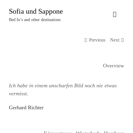
Zum
Sofia und Sappone
Inhalt
Toggle
springen
Bed In’s and other destinations
Naviga
Über uns
Previous
Next
Projekte
Overview
Events
Ich habe in einem unscharfen Bild noch nie etwas
Termine
vermisst.
Kontakt
Gerhard Richter
Login