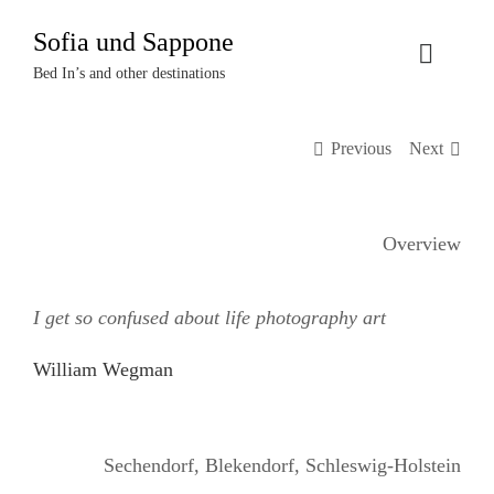
Zum
Sofia und Sappone
Inhalt
Toggle
springen
Bed In’s and other destinations
Naviga
Über uns
Previous
Next
Projekte
Overview
Events
I get so confused about life photography art
Termine
William Wegman
Kontakt
Login
Sechendorf, Blekendorf, Schleswig-Holstein