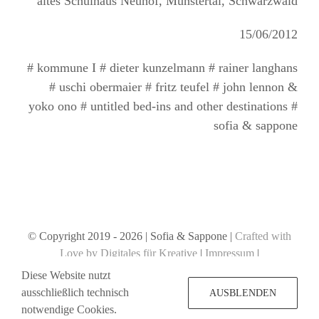
altes Schulhaus Neuhof, Münstertal, Schwarzwald
15/06/2012
# kommune I # dieter kunzelmann # rainer langhans
# uschi obermaier # fritz teufel # john lennon &
yoko ono # untitled bed-ins and other destinations #
sofia & sappone
© Copyright 2019 -
2026 | Sofia & Sappone |
Crafted with
Love by Digitales für Kreative
|
Impressum
|
Datenschutzerklärung
Diese Website nutzt
ausschließlich technisch
AUSBLENDEN
notwendige Cookies.