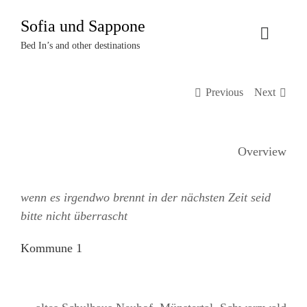
Zum
Sofia und Sappone
Inhalt
Toggle
springen
Bed In’s and other destinations
Naviga
Über uns
Previous
Next
Projekte
Overview
Events
wenn es irgendwo brennt in der nächsten Zeit seid
Termine
bitte nicht überrascht
Kontakt
Kommune 1
Login