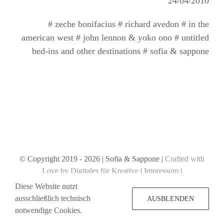
24/04/2010
# zeche bonifacius # richard avedon # in the
american west # john lennon & yoko ono # untitled
bed-ins and other destinations # sofia & sappone
© Copyright 2019 -
2026 | Sofia & Sappone |
Crafted with
Love by Digitales für Kreative
|
Impressum
|
Datenschutzerklärung
Diese Website nutzt
ausschließlich technisch
AUSBLENDEN
notwendige Cookies.