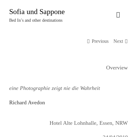
Zum
Sofia und Sappone
Inhalt
Toggle
springen
Bed In’s and other destinations
Naviga
Über uns
Previous
Next
Projekte
Overview
Events
eine Photographie zeigt nie die Wahrheit
Termine
Richard Avedon
Kontakt
Hotel Alte Lohnhalle, Essen, NRW
Login