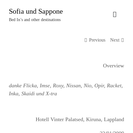
Zum
Sofia und Sappone
Inhalt
Toggle
springen
Bed In’s and other destinations
Naviga
Über uns
Previous
Next
Projekte
Overview
Events
danke Flicka, Imse, Roxy, Nissan, Nio, Opir, Racket,
Termine
Inka, Skaidi und X-tra
Kontakt
Hotell Vinter Palatsed, Kiruna, Lappland
Login