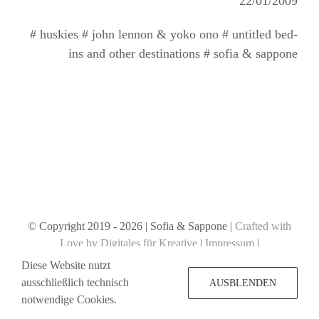
22/01/2009
# huskies # john lennon & yoko ono # untitled bed-
ins and other destinations # sofia & sappone
© Copyright 2019 -
2026 | Sofia & Sappone |
Crafted with
Love by Digitales für Kreative
|
Impressum
|
Datenschutzerklärung
Diese Website nutzt
ausschließlich technisch
AUSBLENDEN
notwendige Cookies.