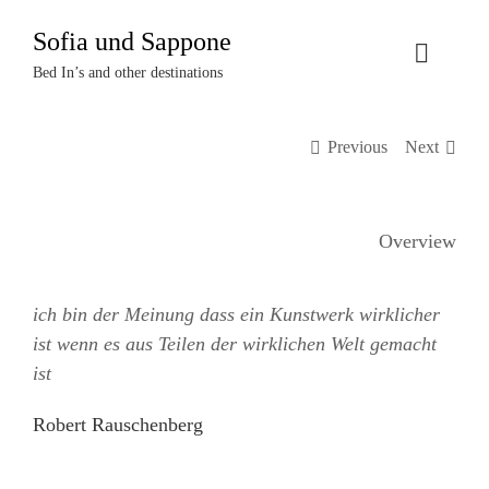
Zum
Sofia und Sappone
Inhalt
Toggle
springen
Bed In’s and other destinations
Naviga
Über uns
Previous
Next
Projekte
Overview
Events
ich bin der Meinung dass ein Kunstwerk wirklicher
Termine
ist wenn es aus Teilen der wirklichen Welt gemacht
ist
Kontakt
Robert Rauschenberg
Login